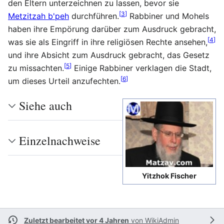
den Eltern unterzeichnen zu lassen, bevor sie
[
3
]
Metzitzah b'peh
durchführen.
Rabbiner und Mohels
haben ihre Empörung darüber zum Ausdruck gebracht,
[
4
]
was sie als Eingriff in ihre religiösen Rechte ansehen,
und ihre Absicht zum Ausdruck gebracht, das Gesetz
[
5
]
zu missachten.
Einige Rabbiner verklagen die Stadt,
[
6
]
um dieses Urteil anzufechten.
Siehe auch
Einzelnachweise
Yitzhok Fischer
Zuletzt bearbeitet vor 4 Jahren
von
WikiAdmin