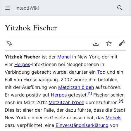
IntactiWiki
Such
Yitzhok Fischer
Sprache
PDF herunterla
Beobacht
Quel
Yitzhok Fischer
ist der
Mohel
in New York, der mit
vier
Herpes
-Infektionen bei Neugeborenen in
Verbindung gebracht wurde, darunter ein
Tod
und ein
Fall von Hirnschädigung. 2007 wurde ihm befohlen,
mit der Ausführung von
Metzitzah b'peh
aufzuhören.
[
1
]
Er wurde positiv auf
Herpes
getestet.
Fischer schien
[
2
]
noch im März 2012
Metzitzah b'peh
durchzuführen.
Dies ist einer der Fälle, der dazu führte, dass die Stadt
New York ein neues Gesetz erlassen hat, das
Mohels
dazu verpflichtet, eine
Einverständniserklärung
von