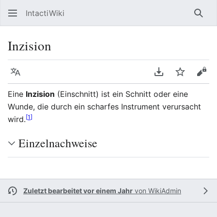
IntactiWiki
Such
Inzision
Sprache
PDF herunterla
Beobacht
Quel
Eine
Inzision
(Einschnitt) ist ein Schnitt oder eine
Wunde, die durch ein scharfes Instrument verursacht
[
1
]
wird.
Einzelnachweise
Zuletzt bearbeitet vor einem Jahr
von
WikiAdmin