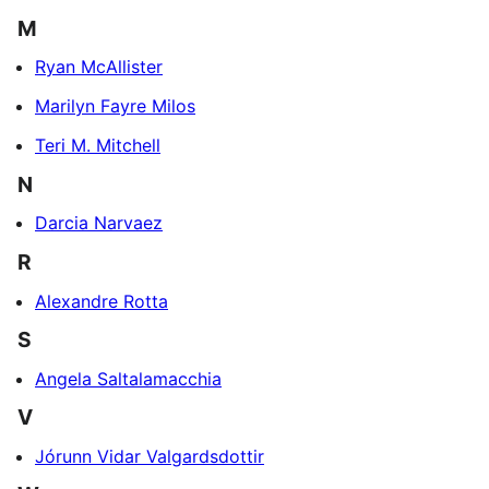
M
Ryan McAllister
Marilyn Fayre Milos
Teri M. Mitchell
N
Darcia Narvaez
R
Alexandre Rotta
S
Angela Saltalamacchia
V
Jórunn Vidar Valgardsdottir