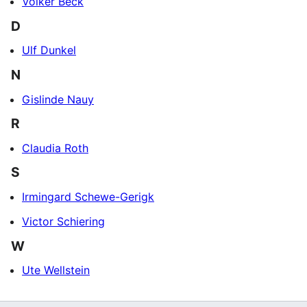
Volker Beck
D
Ulf Dunkel
N
Gislinde Nauy
R
Claudia Roth
S
Irmingard Schewe-Gerigk
Victor Schiering
W
Ute Wellstein