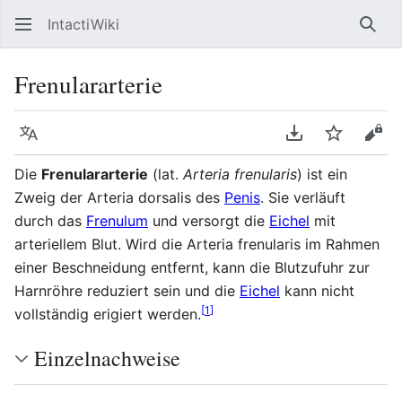
IntactiWiki
Such
Frenulararterie
Sprache
PDF herunterla
Beobacht
Quel
Die
Frenulararterie
(lat.
Arteria frenularis
) ist ein
Zweig der Arteria dorsalis des
Penis
. Sie verläuft
durch das
Frenulum
und versorgt die
Eichel
mit
arteriellem Blut. Wird die Arteria frenularis im Rahmen
einer Beschneidung entfernt, kann die Blutzufuhr zur
Harnröhre reduziert sein und die
Eichel
kann nicht
[
1
]
vollständig erigiert werden.
Einzelnachweise