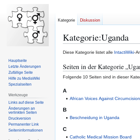
Kategorie
Diskussion
Kategorie
:
Uganda
Zur
Zur
Diese Kategorie listet alle
IntactiWiki
-Ar
Navigation
Suche
Hauptseite
Seiten in der Kategorie „Ug
springen
springen
Letzte Änderungen
Zufällige Seite
Folgende 10 Seiten sind in dieser Kate
Hilfe zu MediaWiki
Spezialseiten
A
Werkzeuge
African Voices Against Circumcisi
Links auf diese Seite
Änderungen an
B
verlinkten Seiten
Beschneidung in Uganda
Druckversion
Permanenter Link
C
Seiten­­informationen
Catholic Medical Mission Board