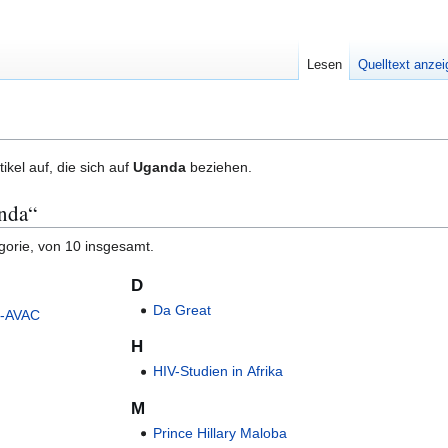
Lesen
Quelltext anze
tikel auf, die sich auf
Uganda
beziehen.
anda“
gorie, von 10 insgesamt.
D
Da Great
on-AVAC
H
HIV-Studien in Afrika
M
Prince Hillary Maloba