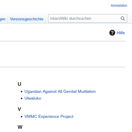
Anmelden
S
igen
Versionsgeschichte
u
c
Hilfe
h
e
U
Ugandan Against All Genital Mutilation
Ulwaluko
V
VMMC Experience Project
W