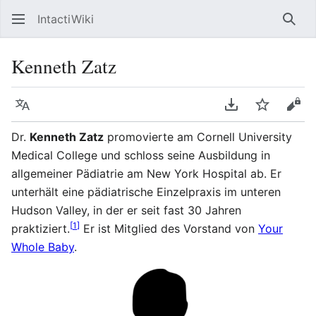
IntactiWiki
Such
Kenneth Zatz
Sprache
PDF herunterla
Beobacht
Quel
Dr.
Kenneth Zatz
promovierte am Cornell University
Medical College und schloss seine Ausbildung in
allgemeiner Pädiatrie am New York Hospital ab. Er
unterhält eine pädiatrische Einzelpraxis im unteren
Hudson Valley, in der er seit fast 30 Jahren
[
1
]
praktiziert.
Er ist Mitglied des Vorstand von
Your
Whole Baby
.