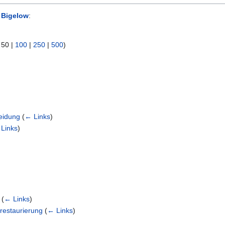
 Bigelow
:
|
50
|
100
|
250
|
500
)
eidung
(
← Links
)
Links
)
(
← Links
)
trestaurierung
(
← Links
)