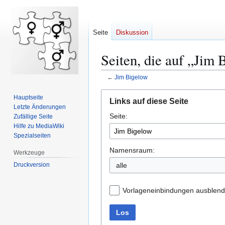
Seite
Diskussion
Seiten, die auf „Jim 
←
Jim Bigelow
Zur
Zur
Hauptseite
Links auf diese Seite
Navigation
Suche
Letzte Änderungen
Seite:
springen
springen
Zufällige Seite
Hilfe zu MediaWiki
Spezialseiten
Namensraum:
Werkzeuge
Druckversion
alle
Vorlageneinbindungen ausblen
Los