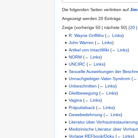
Die folgenden Seiten verlinken auf
Jim
Angezeigt werden 20 Einträge.
Zeige (
vorherige 50
|
nächste 50
) (
20
R. Wayne Griffiths
(
← Links
)
John Warren
(
← Links
)
Artikel von IntactWiki
(
← Links
)
NORM
(
← Links
)
UNCIRC
(
← Links
)
Sexuelle Auswirkungen der Beschn
Unnachgiebiger-Vater-Syndrom
(
← 
Unbeschnitten
(
← Links
)
Gleitbewegung
(
← Links
)
Vagina
(
← Links
)
Präputialsack
(
← Links
)
Gewebedehnung
(
← Links
)
Literatur über Vorhautrestaurierung
Medizinische Literatur über Vorhau
Vorlage:REFbook/Doku
(
← Links
)