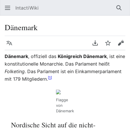
IntactiWiki
Such
Dänemark
Sprache
PDF herunterla
Beobacht
Quel
Dänemark
, offiziell das
Königreich Dänemark
, ist eine
konstitutionelle Monarchie. Das Parlament heißt
Folketing
. Das Parlament ist ein Einkammerparlament
[
1
]
mit 179 Mitgliedern.
Flagge
von
Dänemark
Nordische Sicht auf die nicht-