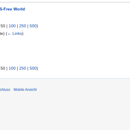
S-Free World
:
|
50
|
100
|
250
|
500
)
ite)
(
← Links
)
|
50
|
100
|
250
|
500
)
chluss
Mobile Ansicht