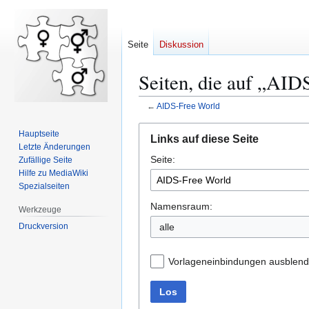
Seite
Diskussion
Seiten, die auf „AID
←
AIDS-Free World
Zur
Zur
Hauptseite
Links auf diese Seite
Navigation
Suche
Letzte Änderungen
Seite:
springen
springen
Zufällige Seite
Hilfe zu MediaWiki
Spezialseiten
Namensraum:
Werkzeuge
Druckversion
alle
Vorlageneinbindungen ausblen
Los