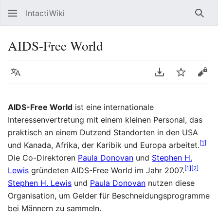
IntactiWiki
Such
AIDS-Free World
Sprache
PDF herunterla
Beobacht
Quel
AIDS-Free World
ist eine internationale
Interessenvertretung mit einem kleinen Personal, das
praktisch an einem Dutzend Standorten in den USA
[
1
]
und Kanada, Afrika, der Karibik und Europa arbeitet.
Die Co-Direktoren
Paula Donovan
und
Stephen H.
[
1
]
[
2
]
Lewis
gründeten AIDS-Free World im Jahr 2007.
Stephen H. Lewis
und
Paula Donovan
nutzen diese
Organisation, um Gelder für Beschneidungsprogramme
bei Männern zu sammeln.