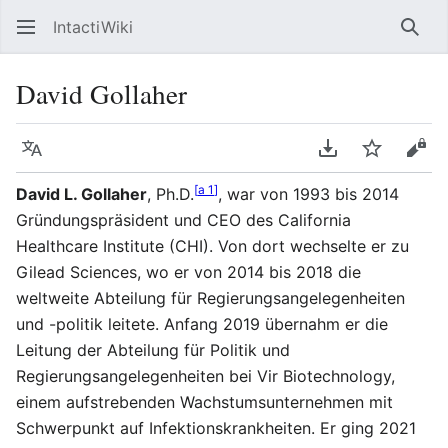
IntactiWiki
Such
David Gollaher
Sprache
PDF herunterla
Beobacht
Quel
[
a 1
]
David L. Gollaher
, Ph.D.
, war von 1993 bis 2014
Gründungspräsident und CEO des California
Healthcare Institute (CHI). Von dort wechselte er zu
Gilead Sciences, wo er von 2014 bis 2018 die
weltweite Abteilung für Regierungsangelegenheiten
und -politik leitete. Anfang 2019 übernahm er die
Leitung der Abteilung für Politik und
Regierungsangelegenheiten bei Vir Biotechnology,
einem aufstrebenden Wachstumsunternehmen mit
Schwerpunkt auf Infektionskrankheiten. Er ging 2021