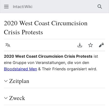
IntactiWiki
Such
2020 West Coast Circumcision
Crisis Protests
Sprache
PDF herunterla
Beobacht
Quel
2020 West Coast Circumcision Crisis Protests
ist
eine Gruppe von Veranstaltungen, die von den
Bloodstained Men
& Their Friends organisiert wird.
Zeitplan
Zweck