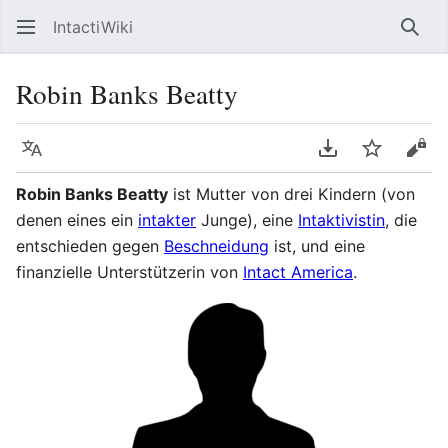
IntactiWiki
Such
Robin Banks Beatty
Sprache
PDF herunterla
Beobacht
Quel
Robin Banks Beatty
ist Mutter von drei Kindern (von
denen eines ein
intakter
Junge), eine
Intaktivistin
, die
entschieden gegen
Beschneidung
ist, und eine
finanzielle Unterstützerin von
Intact America
.