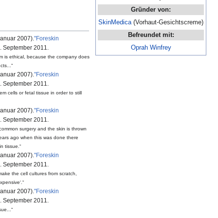
Gründer von:
SkinMedica
(Vorhaut-Gesichtscreme)
Befreundet mit:
anuar 2007).
"Foreskin
5. September 2011.
Oprah Winfrey
eam is ethical, because the company does
cts...
anuar 2007).
"Foreskin
5. September 2011.
cells or fetal tissue in order to still
anuar 2007).
"Foreskin
5. September 2011.
common surgery and the skin is thrown
 years ago when this was done there
n tissue.
anuar 2007).
"Foreskin
5. September 2011.
ake the cell cultures from scratch,
xpensive
.
anuar 2007).
"Foreskin
5. September 2011.
ue...