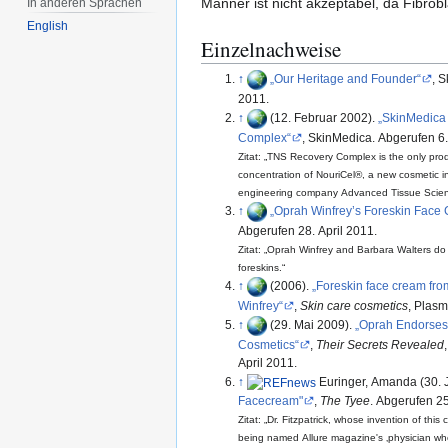
Männer ist nicht akzeptabel, da Fibro
In anderen Sprachen
English
Einzelnachweise
↑
Our Heritage and Founder
, 
2011.
↑
(12. Februar 2002).
SkinMedica
Complex
, SkinMedica. Abgerufen 6
Zitat:
TNS Recovery Complex is the only prod
concentration of NouriCel®, a new cosmetic in
engineering company Advanced Tissue Scie
↑
Oprah Winfrey’s Foreskin Face
Abgerufen 28. April 2011.
Zitat:
Oprah Winfrey and Barbara Walters do
foreskins.
↑
(2006).
Foreskin face cream fr
Winfrey
,
Skin care cosmetics
, Plasm
↑
(29. Mai 2009).
Oprah Endorses 
Cosmetics
,
Their Secrets Revealed
April 2011.
↑
Euringer, Amanda (30. 
Facecream"
,
The Tyee
. Abgerufen 2
Zitat:
Dr. Fitzpatrick, whose invention of thi
being named Allure magazine's
physician wh