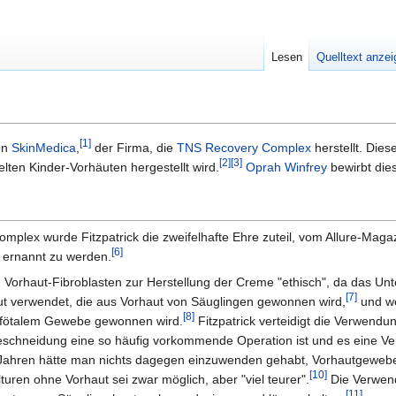
Lesen
Quelltext anze
[
1
]
on
SkinMedica
,
der Firma, die
TNS Recovery Complex
herstellt. Dies
[
2
]
[
3
]
lten Kinder-Vorhäuten hergestellt wird.
Oprah Winfrey
bewirbt die
plex wurde Fitzpatrick die zweifelhafte Ehre zuteil, vom Allure-Magaz
[
6
]
, ernannt zu werden.
on Vorhaut-Fibroblasten zur Herstellung der Creme "ethisch", da das U
[
7
]
 verwendet, die aus Vorhaut von Säuglingen gewonnen wird,
und we
[
8
]
 fötalem Gewebe gewonnen wird.
Fitzpatrick verteidigt die Verwendu
eschneidung eine so häufig vorkommende Operation ist und es eine Ve
 Jahren hätte man nichts dagegen einzuwenden gehabt, Vorhautgeweb
[
10
]
turen ohne Vorhaut sei zwar möglich, aber "viel teurer".
Die Verwend
[
11
]