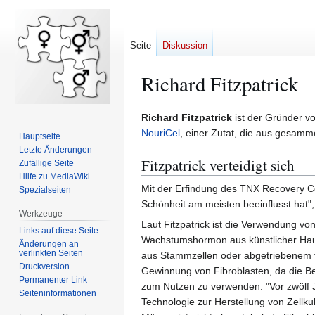
Seite
Diskussion
Richard Fitzpatrick
Zur
Zur
Richard Fitzpatrick
ist der Gründer v
Navigation
Suche
NouriCel
, einer Zutat, die aus gesamme
Hauptseite
springen
springen
Letzte Änderungen
Fitzpatrick verteidigt sich
Zufällige Seite
Hilfe zu MediaWiki
Mit der Erfindung des TNX Recovery Com
Spezialseiten
Schönheit am meisten beeinflusst hat"
Werkzeuge
Laut Fitzpatrick ist die Verwendung v
Links auf diese Seite
Wachstumshormon aus künstlicher Haut
Änderungen an
verlinkten Seiten
aus Stammzellen oder abgetriebenem
Druckversion
Gewinnung von Fibroblasten, da die B
Permanenter Link
zum Nutzen zu verwenden. "Vor zwölf
Seiten­­informationen
Technologie zur Herstellung von Zellkul