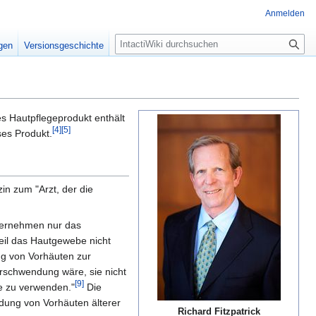
Anmelden
S
igen
Versionsgeschichte
u
c
h
e
es Hautpflegeprodukt enthält
[
4
]
[
5
]
ses Produkt.
in zum "Arzt, der die
nternehmen nur das
il das Hautgewebe nicht
ng von Vorhäuten zur
rschwendung wäre, sie nicht
[
9
]
e zu verwenden."
Die
ung von Vorhäuten älterer
Richard Fitzpatrick