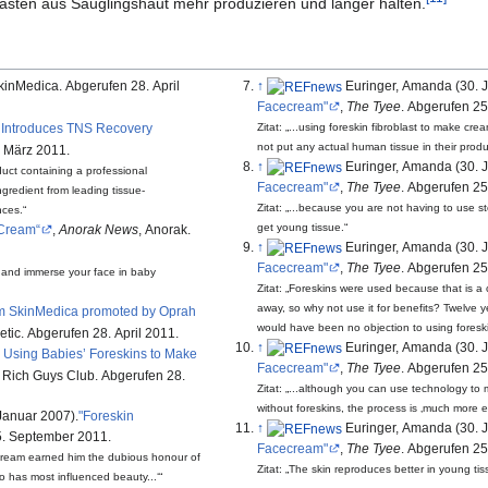
blasten aus Säuglingshaut mehr produzieren und länger halten.
↑
Euringer, Amanda (30. J
SkinMedica. Abgerufen 28. April
Facecream"
,
The Tyee
. Abgerufen 2
Zitat:
...using foreskin fibroblast to make cr
 Introduces TNS Recovery
not put any actual human tissue in their produ
. März 2011.
↑
Euringer, Amanda (30. J
uct containing a professional
Facecream"
,
The Tyee
. Abgerufen 2
gredient from leading tissue-
Zitat:
...because you are not having to use stem 
nces.
get young tissue.
 Cream
,
Anorak News
, Anorak.
↑
Euringer, Amanda (30. J
Facecream"
,
The Tyee
. Abgerufen 2
 and immerse your face in baby
Zitat:
Foreskins were used because that is a 
away, so why not use it for benefits? Twelve
om SkinMedica promoted by Oprah
would have been no objection to using foreski
etic. Abgerufen 28. April 2011.
↑
Euringer, Amanda (30. J
Using Babies’ Foreskins to Make
Facecream"
,
The Tyee
. Abgerufen 2
, Rich Guys Club. Abgerufen 28.
Zitat:
...although you can use technology to m
without foreskins, the process is
much more e
Januar 2007).
"Foreskin
↑
Euringer, Amanda (30. J
5. September 2011.
Facecream"
,
The Tyee
. Abgerufen 2
s cream earned him the dubious honour of
Zitat:
The skin reproduces better in young tiss
o has most influenced beauty...