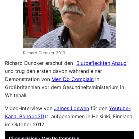
Richard Duncker 2019
Richard Duncker erschuf den "
Blutbefleckten Anzug
"
und trug den ersten davon während einer
Demonstration von
Men Do Complain
in
Großbritannien vor dem Gesundheitsministerium in
Whitehall.
Video-Interview von
James Loewen
für den
Youtube-
Kanal Bonobo3D
, aufgenommen in Helsinki, Finnland,
im Oktober 2012:
Circumcision - Men Do Complain