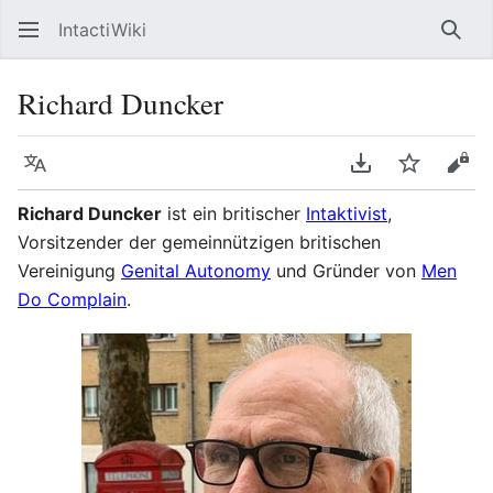
IntactiWiki
Such
Richard Duncker
Sprache
PDF herunterla
Beobacht
Quel
Richard Duncker
ist ein britischer
Intaktivist
,
Vorsitzender der gemeinnützigen britischen
Vereinigung
Genital Autonomy
und Gründer von
Men
Do Complain
.