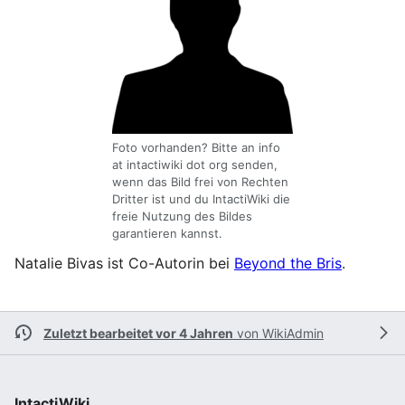
Foto vorhanden? Bitte an info
at intactiwiki dot org senden,
wenn das Bild frei von Rechten
Dritter ist und du IntactiWiki die
freie Nutzung des Bildes
garantieren kannst.
Natalie Bivas ist Co-Autorin bei
Beyond the Bris
.
Zuletzt bearbeitet vor 4 Jahren
von
WikiAdmin
IntactiWiki