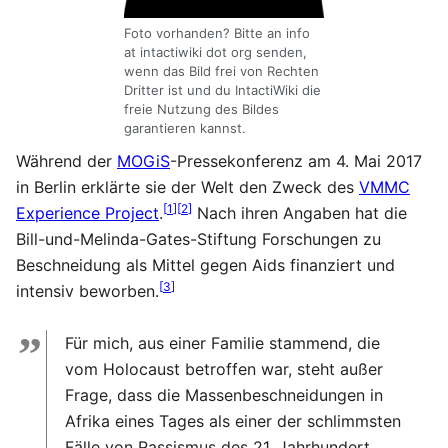
Foto vorhanden? Bitte an info
at intactiwiki dot org senden,
wenn das Bild frei von Rechten
Dritter ist und du IntactiWiki die
freie Nutzung des Bildes
garantieren kannst.
Während der
MOGiS
-Pressekonferenz am 4. Mai 2017
in Berlin erklärte sie der Welt den Zweck des
VMMC
[
1
]
[
2
]
Experience Project
.
Nach ihren Angaben hat die
Bill-und-Melinda-Gates-Stiftung Forschungen zu
Beschneidung als Mittel gegen Aids finanziert und
[
3
]
intensiv beworben.
”
Für mich, aus einer Familie stammend, die
vom Holocaust betroffen war, steht außer
Frage, dass die Massenbeschneidungen in
Afrika eines Tages als einer der schlimmsten
Fälle von Rassismus des 21. Jahrhundert