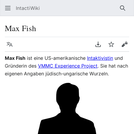
IntactiWiki
Such
Max Fish
Sprache
PDF herunterla
Beobacht
Quel
Max Fish
ist eine US-amerikanische
Intaktivistin
und
Gründerin des
VMMC Experience Project
. Sie hat nach
eigenen Angaben jüdisch-ungarische Wurzeln.