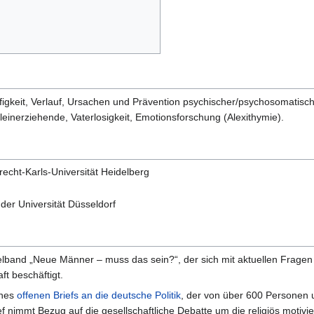
gkeit, Verlauf, Ursachen und Prävention psychischer/psychosomatische
einerziehende, Vaterlosigkeit, Emotionsforschung (Alexithymie).
echt-Karls-Universität Heidelberg
er Universität Düsseldorf
elband „Neue Männer – muss das sein?“, der sich mit aktuellen Frage
ft beschäftigt.
ines
offenen Briefs an die deutsche Politik
, der von über 600 Personen u
ef nimmt Bezug auf die gesellschaftliche Debatte um die religiös motivi