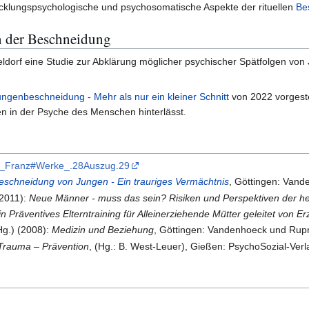
cklungspsychologische und psychosomatische Aspekte der rituellen
Be
 der Beschneidung
seldorf eine Studie zur Abklärung möglicher psychischer Spätfolgen vo
ungenbeschneidung - Mehr als nur ein kleiner Schnitt
von 2022 vorgeste
 in der Psyche des Menschen hinterlässt.
hias_Franz#Werke_.28Auszug.29
eschneidung von Jungen - Ein trauriges Vermächtnis
, Göttingen: Vand
(2011):
Neue Männer - muss das sein? Risiken und Perspektiven der he
 Präventives Elterntraining für Alleinerziehende Mütter geleitet von E
Hg.) (2008):
Medizin und Beziehung
, Göttingen: Vandenhoeck und Rupr
Trauma – Prävention
, (Hg.: B. West-Leuer), Gießen: PsychoSozial-Verl