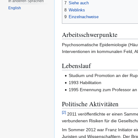
In anderen Sprachen
7
Siehe auch
English
8
Weblinks
9
Einzelnachweise
Arbeitsschwerpunkte
Psychosomatische Epidemiologie (Häufi
Interventionen im kommunalen Feld, All
Lebenslauf
Studium und Promotion an der Rupr
1993 Habilitation
1995 Ernennung zum Professor an d
Politische Aktivitäten
[
2
]
2011 veröffentlichte er einen Samm
verbundenen Risiken für die Gesellscha
Im Sommer 2012 war Franz Initiator e
Juristen und Wissenschaftlern. Der Bri