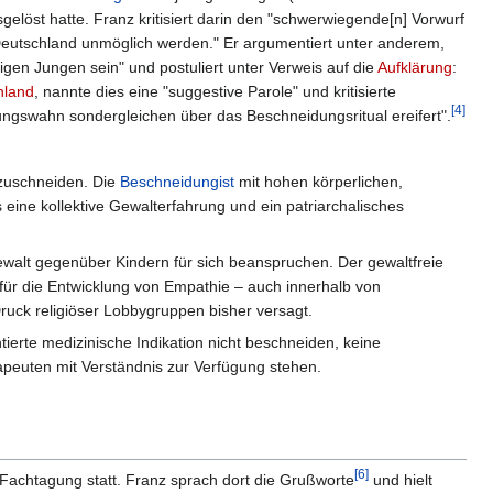
gelöst hatte. Franz kritisiert darin den "schwerwiegende[n] Vorwurf
 Deutschland unmöglich werden." Er argumentiert unter anderem,
igen Jungen sein" und postuliert unter Verweis auf die
Aufklärung
:
hland
, nannte dies eine "suggestive Parole" und kritisierte
[
4
]
rungswahn sondergleichen über das Beschneidungsritual ereifert".
uschneiden. Die
Beschneidungist
mit hohen körperlichen,
 eine kollektive Gewalterfahrung und ein patriarchalisches
alt gegenüber Kindern für sich beanspruchen. Der gewaltfreie
für die Entwicklung von Empathie – auch innerhalb von
Druck religiöser Lobbygruppen bisher versagt.
ierte medizinische Indikation nicht beschneiden, keine
apeuten mit Verständnis zur Verfügung stehen.
[
6
]
 Fachtagung statt. Franz sprach dort die Grußworte
und hielt