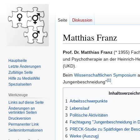
Seite
Diskussion
Matthias Franz
Zur
Zur
Prof. Dr. Matthias Franz
(* 1955) Fach
Navigation
Suche
und Psychotherapie an der Heinrich-Hei
Hauptseite
springen
springen
(UKD).
Letzte Änderungen
Zufällige Seite
Beim
Wissenschaftlichen Symposium
a
Hilfe zu MediaWiki
[
1
]
Jungenbeschneidung"
.
Spezialseiten
Inhaltsverzeichn
Werkzeuge
1
Arbeitsschwerpunkte
Links auf diese Seite
2
Lebenslauf
Änderungen an
verlinkten Seiten
3
Politische Aktivitäten
Druckversion
4
Fachtagung "Jungenbeschneidung in D
Permanenter Link
5
PRECK-Studie zu Spätfolgen der Bes
Seiten­­informationen
6
Werke (Auszug)