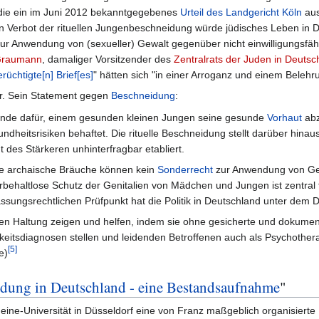
die ein im Juni 2012 bekanntgegebenes
Urteil des Landgericht Köln
aus
ein Verbot der rituellen Jungenbeschneidung würde jüdisches Leben in
f zur Anwendung von (sexueller) Gewalt gegenüber nicht einwilligungsfäh
 Graumann
, damaliger Vorsitzender des
Zentralrats der Juden in Deutsc
rüchtigte[n] Brief[es]
" hätten sich "in einer Arroganz und einem Beleh
er. Sein Statement gegen
Beschneidung
:
ründe dafür, einem gesunden kleinen Jungen seine gesunde
Vorhaut
abz
dheitsrisiken behaftet. Die rituelle Beschneidung stellt darüber hinaus
 des Stärkeren unhinterfragbar etabliert.
rte archaische Bräuche können kein
Sonderrecht
zur Anwendung von Gew
behaltlose Schutz der Genitalien von Mädchen und Jungen ist zentral 
ssungsrechtlichen Prüfpunkt hat die Politik in Deutschland unter dem 
ten Haltung zeigen und helfen, indem sie ohne gesicherte und dokument
keitsdiagnosen stellen und leidenden Betroffenen auch als Psychother
[
5
]
e)
dung in Deutschland - eine Bestandsaufnahme
"
eine-Universität in Düsseldorf eine von Franz maßgeblich organisierte