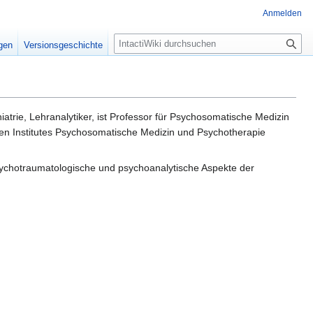
Anmelden
S
igen
Versionsgeschichte
u
c
h
e
atrie, Lehranalytiker, ist Professor für Psychosomatische Medizin
chen Institutes Psychosomatische Medizin und Psychotherapie
sychotraumatologische und psychoanalytische Aspekte der