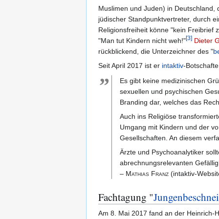
Muslimen und Juden) in Deutschland, 
jüdischer Standpunktvertreter, durch 
Religionsfreiheit könne "kein Freibrie
[
3
]
"Man tut Kindern nicht weh!"
Dieter
rückblickend, die Unterzeichner des "
be
Seit April 2017 ist er
intaktiv
-Botschaft
”
Es gibt keine medizinischen G
sexuellen und psychischen Gesun
Branding dar, welches das Recht
Auch ins Religiöse transformie
Umgang mit Kindern und der vor
Gesellschaften. An diesem verfa
Ärzte und Psychoanalytiker soll
abrechnungsrelevanten Gefällig
–
Mathias Franz
(intaktiv-Websit
Fachtagung "
Jungenbeschnei
Am 8. Mai 2017 fand an der Heinrich-H