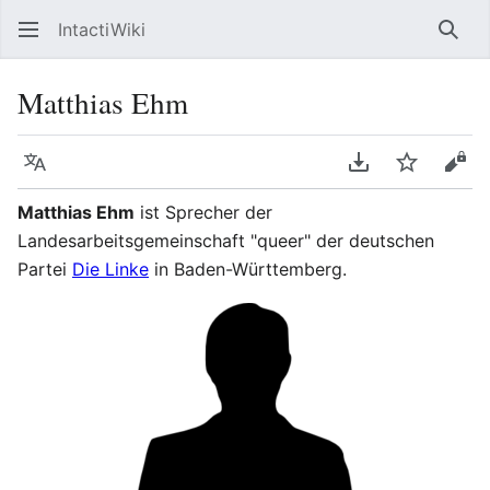
IntactiWiki
Such
Matthias Ehm
Sprache
PDF herunterla
Beobacht
Quel
Matthias Ehm
ist Sprecher der
Landesarbeitsgemeinschaft "queer" der deutschen
Partei
Die Linke
in Baden-Württemberg.