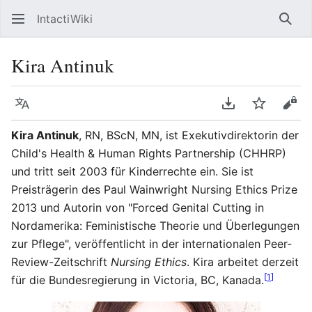
IntactiWiki
Such
Kira Antinuk
Sprache
PDF herunterla
Beobacht
Quel
Kira Antinuk
, RN, BScN, MN, ist Exekutivdirektorin der
Child's Health & Human Rights Partnership (CHHRP)
und tritt seit 2003 für Kinderrechte ein. Sie ist
Preisträgerin des Paul Wainwright Nursing Ethics Prize
2013 und Autorin von "Forced Genital Cutting in
Nordamerika: Feministische Theorie und Überlegungen
zur Pflege", veröffentlicht in der internationalen Peer-
Review-Zeitschrift
Nursing Ethics
. Kira arbeitet derzeit
[
1
]
für die Bundesregierung in Victoria, BC, Kanada.