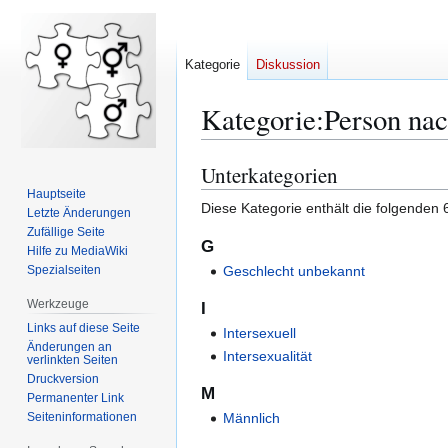
Kategorie
Diskussion
Kategorie
:
Person na
Unterkategorien
Zur
Zur
Navigation
Suche
Hauptseite
Diese Kategorie enthält die folgenden 
Letzte Änderungen
springen
springen
Zufällige Seite
G
Hilfe zu MediaWiki
Spezialseiten
Geschlecht unbekannt
Werkzeuge
I
Links auf diese Seite
Intersexuell
Änderungen an
Intersexualität
verlinkten Seiten
Druckversion
M
Permanenter Link
Seiten­­informationen
Männlich