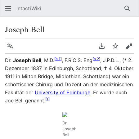
IntactiWiki
Such
Joseph Bell
Sprache
PDF herunterla
Beobacht
Quel
[
a 1
]
[
a 2
]
Dr.
Joseph Bell
, M.D.
, F.R.C.S. Eng
, J.P.D.L., (* 2.
Dezember 1837 in Edinburgh, Schottland; † 4. Oktober
1911 in Milton Bridge, Midlothian, Schottland) war ein
schottischer Chirurg und Dozent an der medizinischen
Fakultät der
University of Edinburgh
. Er wurde auch
[
1
]
Joe Bell genannt.
Dr.
Joseph
Bell