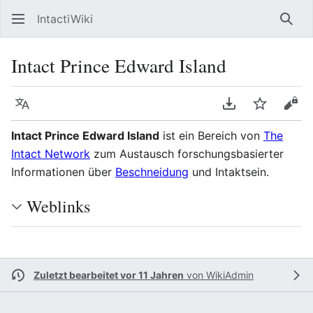
IntactiWiki
Such
Intact Prince Edward Island
Sprache
PDF herunterla
Beobacht
Quel
Intact Prince Edward Island
ist ein Bereich von
The
Intact Network
zum Austausch forschungsbasierter
Informationen über
Beschneidung
und Intaktsein.
Weblinks
Zuletzt bearbeitet vor 11 Jahren
von
WikiAdmin