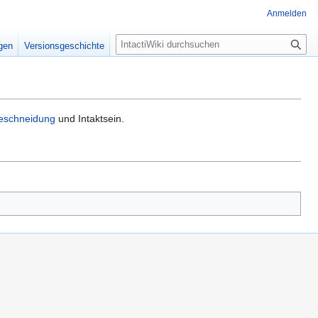
Anmelden
S
igen
Versionsgeschichte
u
c
h
e
eschneidung
und Intaktsein.