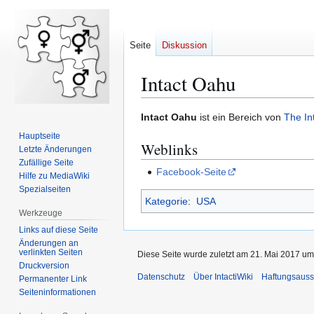
Seite
Diskussion
Intact Oahu
Zur
Zur
Intact Oahu
ist ein Bereich von
The In
Navigation
Suche
Hauptseite
Weblinks
springen
springen
Letzte Änderungen
Zufällige Seite
Facebook-Seite
Hilfe zu MediaWiki
Spezialseiten
Kategorie
:
USA
Werkzeuge
Links auf diese Seite
Änderungen an
verlinkten Seiten
Diese Seite wurde zuletzt am 21. Mai 2017 um
Druckversion
Datenschutz
Über IntactiWiki
Haftungsauss
Permanenter Link
Seiten­­informationen