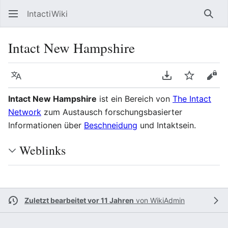
IntactiWiki
Such
Intact New Hampshire
Sprache
PDF herunterla
Beobacht
Quel
Intact New Hampshire
ist ein Bereich von
The Intact
Network
zum Austausch forschungsbasierter
Informationen über
Beschneidung
und Intaktsein.
Weblinks
Zuletzt bearbeitet vor 11 Jahren
von
WikiAdmin