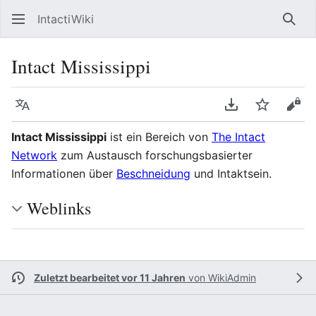
IntactiWiki
Such
Intact Mississippi
Sprache
PDF herunterla
Beobacht
Quel
Intact Mississippi
ist ein Bereich von
The Intact
Network
zum Austausch forschungsbasierter
Informationen über
Beschneidung
und Intaktsein.
Weblinks
Zuletzt bearbeitet vor 11 Jahren
von
WikiAdmin