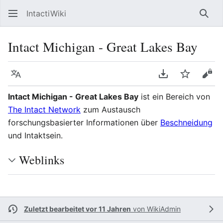
IntactiWiki
Such
Intact Michigan - Great Lakes Bay
Sprache
PDF herunterla
Beobacht
Quel
Intact Michigan - Great Lakes Bay
ist ein Bereich von
The Intact Network
zum Austausch
forschungsbasierter Informationen über
Beschneidung
und Intaktsein.
Weblinks
Zuletzt bearbeitet vor 11 Jahren
von
WikiAdmin