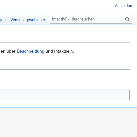
Anmelden
S
igen
Versionsgeschichte
u
c
h
e
nen über
Beschneidung
und Intaktsein.