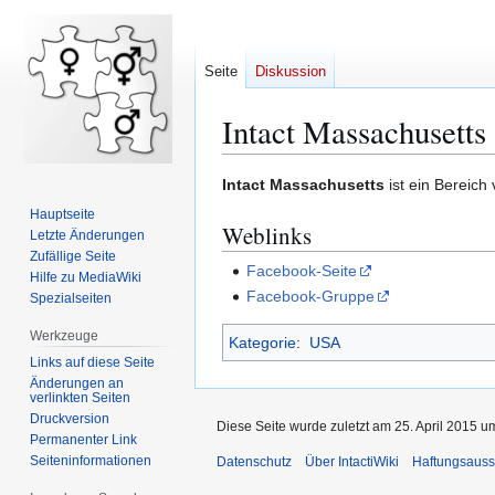
Seite
Diskussion
Intact Massachusetts
Zur
Zur
Intact Massachusetts
ist ein Bereich
Navigation
Suche
Hauptseite
Weblinks
springen
springen
Letzte Änderungen
Zufällige Seite
Facebook-Seite
Hilfe zu MediaWiki
Facebook-Gruppe
Spezialseiten
Werkzeuge
Kategorie
:
USA
Links auf diese Seite
Änderungen an
verlinkten Seiten
Druckversion
Diese Seite wurde zuletzt am 25. April 2015 u
Permanenter Link
Seiten­­informationen
Datenschutz
Über IntactiWiki
Haftungsauss