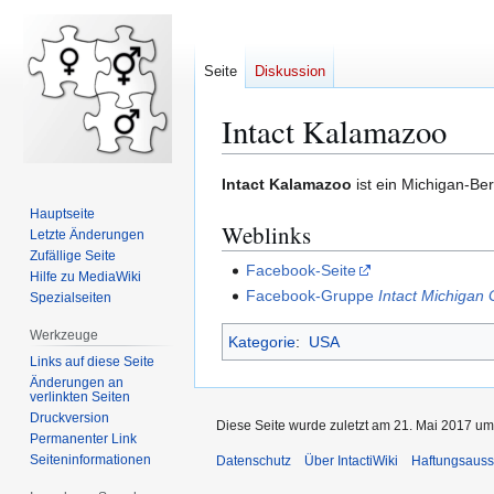
Seite
Diskussion
Intact Kalamazoo
Zur
Zur
Intact Kalamazoo
ist ein Michigan-Be
Navigation
Suche
Hauptseite
Weblinks
springen
springen
Letzte Änderungen
Zufällige Seite
Facebook-Seite
Hilfe zu MediaWiki
Facebook-Gruppe
Intact Michigan
Spezialseiten
Werkzeuge
Kategorie
:
USA
Links auf diese Seite
Änderungen an
verlinkten Seiten
Druckversion
Diese Seite wurde zuletzt am 21. Mai 2017 um
Permanenter Link
Seiten­­informationen
Datenschutz
Über IntactiWiki
Haftungsauss