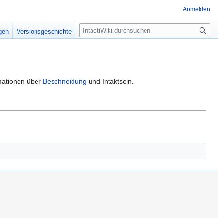
Anmelden
S
igen
Versionsgeschichte
u
c
h
e
mationen über
Beschneidung
und Intaktsein.