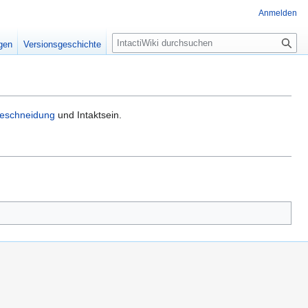
Anmelden
S
igen
Versionsgeschichte
u
c
h
e
eschneidung
und Intaktsein.