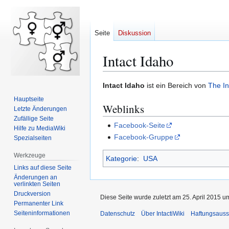
Seite
Diskussion
Intact Idaho
Zur
Zur
Intact Idaho
ist ein Bereich von
The In
Navigation
Suche
Hauptseite
Weblinks
springen
springen
Letzte Änderungen
Zufällige Seite
Facebook-Seite
Hilfe zu MediaWiki
Facebook-Gruppe
Spezialseiten
Werkzeuge
Kategorie
:
USA
Links auf diese Seite
Änderungen an
verlinkten Seiten
Druckversion
Diese Seite wurde zuletzt am 25. April 2015 u
Permanenter Link
Seiten­­informationen
Datenschutz
Über IntactiWiki
Haftungsauss