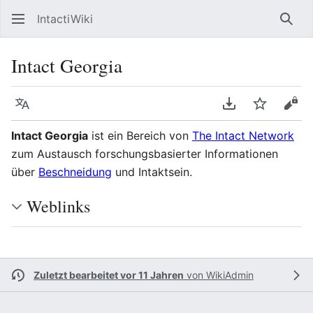
IntactiWiki
Such
Intact Georgia
Sprache
PDF herunterla
Beobacht
Quel
Intact Georgia
ist ein Bereich von
The Intact Network
zum Austausch forschungsbasierter Informationen
über
Beschneidung
und Intaktsein.
Weblinks
Zuletzt bearbeitet vor 11 Jahren
von
WikiAdmin