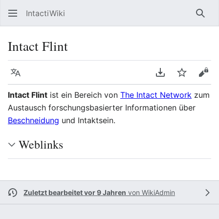
IntactiWiki
Such
Intact Flint
Sprache
PDF herunterla
Beobacht
Quel
Intact Flint
ist ein Bereich von
The Intact Network
zum
Austausch forschungsbasierter Informationen über
Beschneidung
und Intaktsein.
Weblinks
Zuletzt bearbeitet vor 9 Jahren
von
WikiAdmin