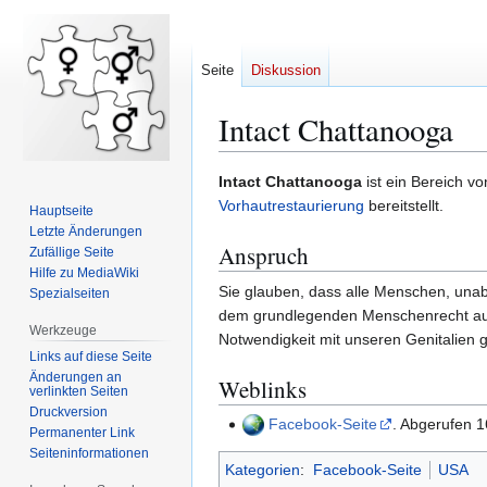
Seite
Diskussion
Intact Chattanooga
Zur
Zur
Intact Chattanooga
ist ein Bereich v
Navigation
Suche
Vorhautrestaurierung
bereitstellt.
Hauptseite
springen
springen
Letzte Änderungen
Anspruch
Zufällige Seite
Hilfe zu MediaWiki
Sie glauben, dass alle Menschen, unabh
Spezialseiten
dem grundlegenden Menschenrecht auf 
Werkzeuge
Notwendigkeit mit unseren Genitalien 
Links auf diese Seite
Änderungen an
Weblinks
verlinkten Seiten
Druckversion
Facebook-Seite
. Abgerufen 
Permanenter Link
Seiten­­informationen
Kategorien
:
Facebook-Seite
USA