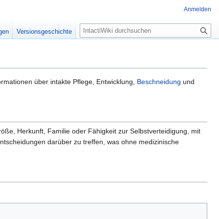
Anmelden
S
igen
Versionsgeschichte
u
c
h
e
ormationen über intakte Pflege, Entwicklung,
Beschneidung
und
ße, Herkunft, Familie oder Fähigkeit zur Selbstverteidigung, mit
ntscheidungen darüber zu treffen, was ohne medizinische