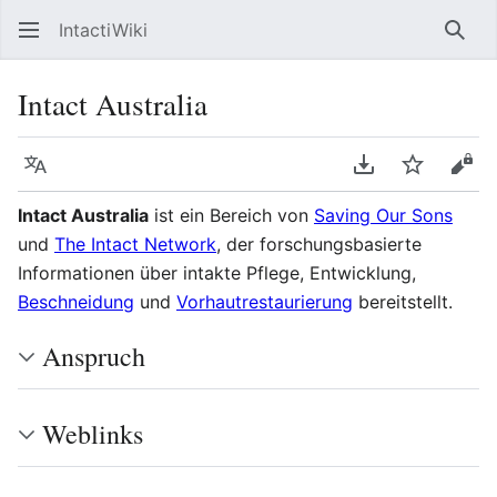
IntactiWiki
Such
Intact Australia
Sprache
PDF herunterla
Beobacht
Quel
Intact Australia
ist ein Bereich von
Saving Our Sons
und
The Intact Network
, der forschungsbasierte
Informationen über intakte Pflege, Entwicklung,
Beschneidung
und
Vorhautrestaurierung
bereitstellt.
Anspruch
Weblinks