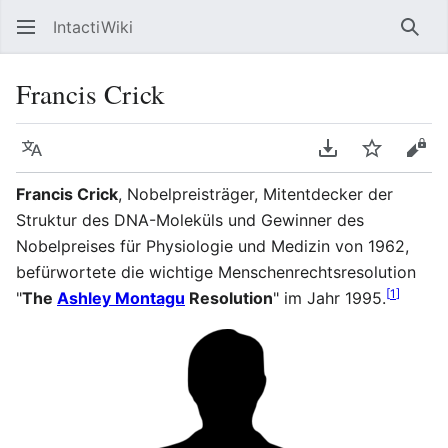
IntactiWiki
Such
Francis Crick
Sprache
PDF herunterla
Beobacht
Quel
Francis Crick
, Nobelpreisträger, Mitentdecker der
Struktur des DNA-Moleküls und Gewinner des
Nobelpreises für Physiologie und Medizin von 1962,
befürwortete die wichtige Menschenrechtsresolution
[
1
]
"
The
Ashley Montagu
Resolution
" im Jahr 1995.