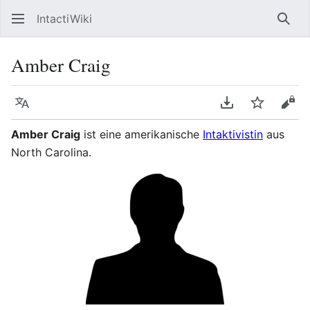
IntactiWiki
Such
Amber Craig
Sprache
PDF herunterla
Beobacht
Quel
Amber Craig
ist eine amerikanische
Intaktivistin
aus
North Carolina.