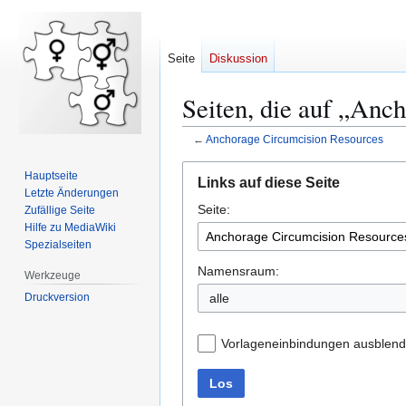
Seite
Diskussion
Seiten, die auf „Anc
←
Anchorage Circumcision Resources
Zur
Zur
Hauptseite
Links auf diese Seite
Navigation
Suche
Letzte Änderungen
Seite:
springen
springen
Zufällige Seite
Hilfe zu MediaWiki
Spezialseiten
Namensraum:
Werkzeuge
Druckversion
alle
Vorlageneinbindungen ausblen
Los