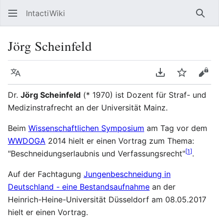
IntactiWiki
Such
Jörg Scheinfeld
Sprache
PDF herunterla
Beobacht
Quel
Dr.
Jörg Scheinfeld
(* 1970) ist Dozent für Straf- und
Medizinstrafrecht an der Universität Mainz.
Beim
Wissenschaftlichen Symposium
am Tag vor dem
WWDOGA
2014 hielt er einen Vortrag zum Thema:
[
1
]
"Beschneidungserlaubnis und Verfassungsrecht"
.
Auf der Fachtagung
Jungenbeschneidung in
Deutschland - eine Bestandsaufnahme
an der
Heinrich-Heine-Universität Düsseldorf am 08.05.2017
hielt er einen Vortrag.