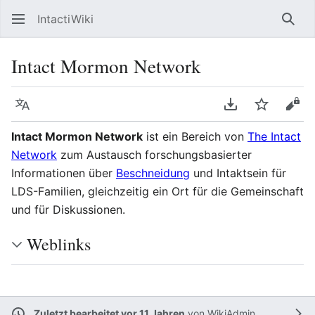
IntactiWiki
Such
Intact Mormon Network
Sprache
PDF herunterla
Beobacht
Quel
Intact Mormon Network
ist ein Bereich von
The Intact
Network
zum Austausch forschungsbasierter
Informationen über
Beschneidung
und Intaktsein für
LDS-Familien, gleichzeitig ein Ort für die Gemeinschaft
und für Diskussionen.
Weblinks
Zuletzt bearbeitet vor 11 Jahren
von
WikiAdmin