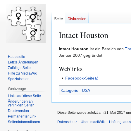
Seite
Diskussion
Intact Houston
Zur
Zur
Intact Houston
ist ein Bereich von
The
Navigation
Suche
Januar 2007 gegründet.
Hauptseite
springen
springen
Letzte Änderungen
Weblinks
Zufällige Seite
Hilfe zu MediaWiki
Facebook-Seite
Spezialseiten
Werkzeuge
Kategorie
:
USA
Links auf diese Seite
Änderungen an
verlinkten Seiten
Druckversion
Diese Seite wurde zuletzt am 21. Mai 2017 um
Permanenter Link
Seiten­­informationen
Datenschutz
Über IntactiWiki
Haftungsauss