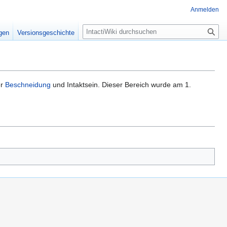
Anmelden
S
igen
Versionsgeschichte
u
c
h
e
er
Beschneidung
und Intaktsein. Dieser Bereich wurde am 1.