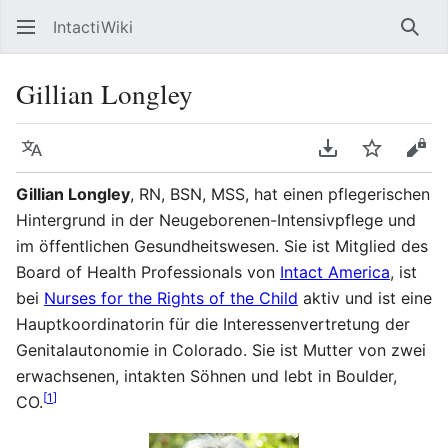
IntactiWiki
Such
Gillian Longley
Sprache
PDF herunterla
Beobacht
Quel
Gillian Longley
, RN, BSN, MSS, hat einen pflegerischen
Hintergrund in der Neugeborenen-Intensivpflege und
im öffentlichen Gesundheitswesen. Sie ist Mitglied des
Board of Health Professionals von
Intact America
, ist
bei
Nurses for the Rights of the Child
aktiv und ist eine
Hauptkoordinatorin für die Interessenvertretung der
Genitalautonomie in Colorado. Sie ist Mutter von zwei
erwachsenen, intakten Söhnen und lebt in Boulder,
[
1
]
CO.