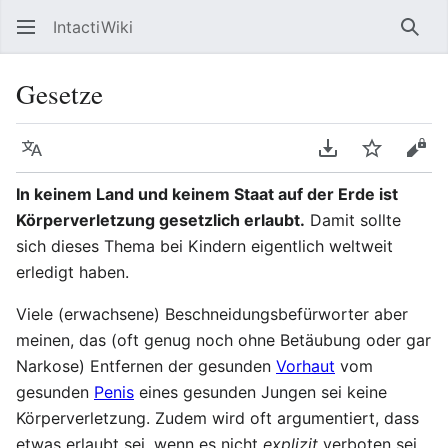
IntactiWiki
Such
Gesetze
Sprache
PDF herunterla
Beobacht
Quel
In keinem Land und keinem Staat auf der Erde ist
Körperverletzung gesetzlich erlaubt.
Damit sollte
sich dieses Thema bei Kindern eigentlich weltweit
erledigt haben.
Viele (erwachsene) Beschneidungsbefürworter aber
meinen, das (oft genug noch ohne Betäubung oder gar
Narkose) Entfernen der gesunden
Vorhaut
vom
gesunden
Penis
eines gesunden Jungen sei keine
Körperverletzung. Zudem wird oft argumentiert, dass
etwas erlaubt sei, wenn es nicht
explizit
verboten sei.