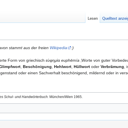
Lesen
Quelltext anze
davon stammt aus der freien
Wikipedia
:)
sierte Form von griechisch εὐφημία
euphēmía
‚Worte von guter Vorbedeu
Glimpfwort
,
Beschönigung
,
Hehlwort
,
Hüllwort
oder
Verbrämung
, 
enstand oder einen Sachverhalt beschönigend, mildernd oder in versc
es Schul- und Handwörterbuch.
München/Wien 1965.