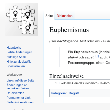
Seite
Diskussion
Euphemismus
Zur
Zur
(Der nachfolgende Text oder ein Teil 
Navigation
Suche
Hauptseite
springen
springen
Ein
Euphemismus
(latini
Letzte Änderungen
[
1
]
Zufällige Seite
phēmí
‚ich sage‘),
auch:
Hilfe zu MediaWiki
Personengruppe, einen Geg
Spezialseiten
Einzelnachweise
Werkzeuge
Links auf diese Seite
↑
Wilhelm Gemoll:
Griechisch-Deutsch
Änderungen an
verlinkten Seiten
Kategorie
:
Begriff
Druckversion
Permanenter Link
Seiten­­informationen