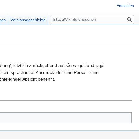
Anmelden
S
igen
Versionsgeschichte
u
c
h
e
tung‘; letztlich zurückgehend auf εὖ
eu
‚gut‘ und φημί
ist ein sprachlicher Ausdruck, der eine Person, eine
hleiernder Absicht benennt.