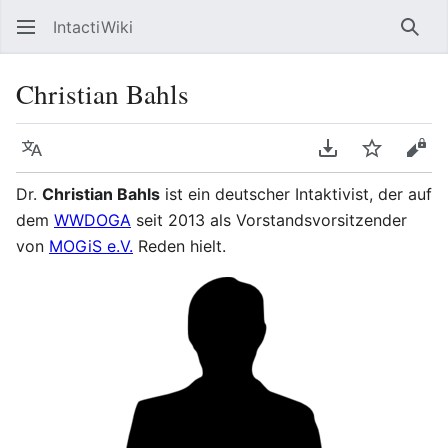
IntactiWiki
Such
Christian Bahls
Sprache
PDF herunterla
Beobacht
Quel
Dr.
Christian Bahls
ist ein deutscher Intaktivist, der auf
dem
WWDOGA
seit 2013 als Vorstandsvorsitzender
von
MOGiS e.V.
Reden hielt.