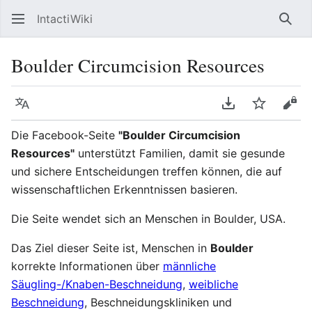
IntactiWiki
Such
Boulder Circumcision Resources
Sprache
PDF herunterla
Beobacht
Quel
Die Facebook-Seite
"Boulder Circumcision
Resources"
unterstützt Familien, damit sie gesunde
und sichere Entscheidungen treffen können, die auf
wissenschaftlichen Erkenntnissen basieren.
Die Seite wendet sich an Menschen in Boulder, USA.
Das Ziel dieser Seite ist, Menschen in
Boulder
korrekte Informationen über
männliche
Säugling-/Knaben-Beschneidung
,
weibliche
Beschneidung
, Beschneidungskliniken und