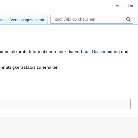
Anmelden
S
igen
Versionsgeschichte
u
c
h
e
 indem akkurate Informationen über die
Vorhaut
,
Beschneidung
und
nnützigkeitsstatus zu erhalten.