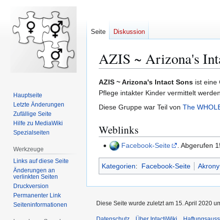
Seite
Diskussion
AZIS ~ Arizona's Int
Zur
Zur
AZIS ~ Arizona's Intact Sons
ist eine
Navigation
Suche
Pflege intakter Kinder vermittelt werden
Hauptseite
springen
springen
Letzte Änderungen
Diese Gruppe war Teil von
The WHOLE
Zufällige Seite
Hilfe zu MediaWiki
Weblinks
Spezialseiten
Facebook-Seite
. Abgerufen 1
Werkzeuge
Links auf diese Seite
Kategorien
:
Facebook-Seite
Akron
Änderungen an
verlinkten Seiten
Druckversion
Permanenter Link
Diese Seite wurde zuletzt am 15. April 2020 u
Seiten­­informationen
Datenschutz
Über IntactiWiki
Haftungsauss