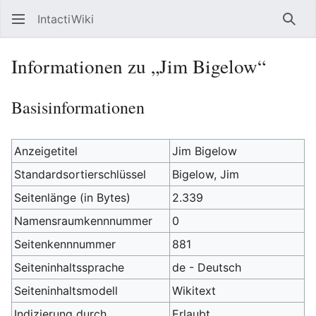
IntactiWiki
Such
Informationen zu „Jim Bigelow“
Basisinformationen
Anzeigetitel
Jim Bigelow
Standardsortierschlüssel
Bigelow, Jim
Seitenlänge (in Bytes)
2.339
Namensraumkennnummer
0
Seitenkennnummer
881
Seiteninhaltssprache
de - Deutsch
Seiteninhaltsmodell
Wikitext
Indizierung durch
Erlaubt