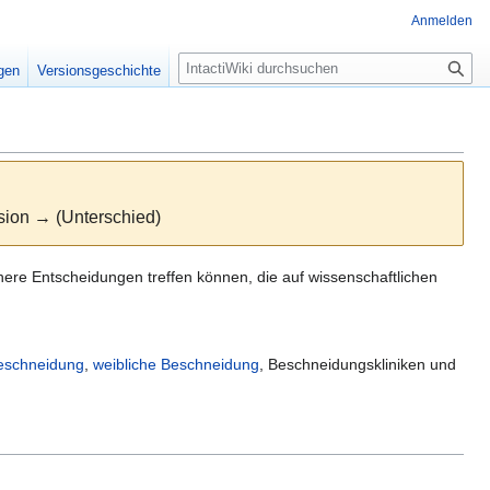
Anmelden
S
igen
Versionsgeschichte
u
c
h
e
rsion → (Unterschied)
here Entscheidungen treffen können, die auf wissenschaftlichen
eschneidung
,
weibliche Beschneidung
, Beschneidungskliniken und