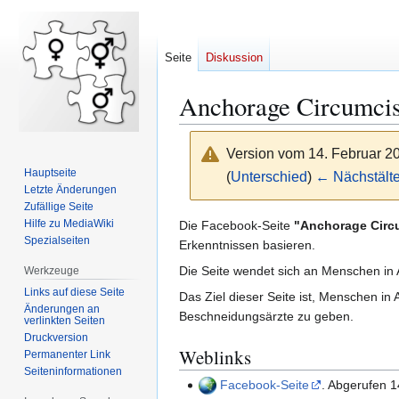
Seite
Diskussion
Anchorage Circumcis
Version vom 14. Februar 2
Hauptseite
(
Unterschied
)
← Nächstälte
Letzte Änderungen
Zufällige Seite
Zur
Zur
Hilfe zu MediaWiki
Die Facebook-Seite
"Anchorage Circ
Spezialseiten
Navigation
Suche
Erkenntnissen basieren.
springen
springen
Die Seite wendet sich an Menschen in 
Werkzeuge
Links auf diese Seite
Das Ziel dieser Seite ist, Menschen i
Änderungen an
Beschneidungsärzte zu geben.
verlinkten Seiten
Druckversion
Weblinks
Permanenter Link
Seiten­­informationen
Facebook-Seite
. Abgerufen 1