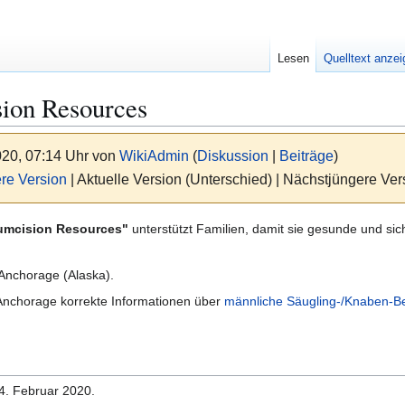
Lesen
Quelltext anze
ion Resources
020, 07:14 Uhr von
WikiAdmin
(
Diskussion
|
Beiträge
)
re Version
| Aktuelle Version (Unterschied) | Nächstjüngere Ve
umcision Resources"
unterstützt Familien, damit sie gesunde und sic
Anchorage (Alaska).
n Anchorage korrekte Informationen über
männliche Säugling-/Knaben-B
4. Februar 2020.