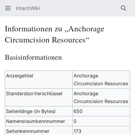
IntactiWiki
Such
Informationen zu „Anchorage
Circumcision Resources“
Basisinformationen
Anzeigetitel
Anchorage
Circumcision Resources
Standardsortierschlüssel
Anchorage
Circumcision Resources
Seitenlänge (in Bytes)
650
Namensraumkennnummer
0
Seitenkennnummer
173